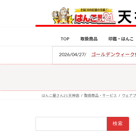
コ
ナ
ン
ビ
テ
ゲ
ン
ー
ツ
シ
TOP
取扱商品
印鑑・はんこ
へ
ョ
ス
ン
2026/04/27/
ゴールデンウィーク
キ
に
ッ
移
プ
動
はんこ屋さん21 天神店
取扱商品・サービス
ウェア
検
索: